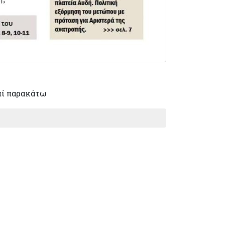
πί παρακάτω