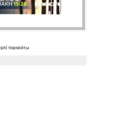
υμπί παρακάτω