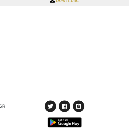
Download
GR