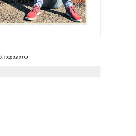
πί παρακάτω