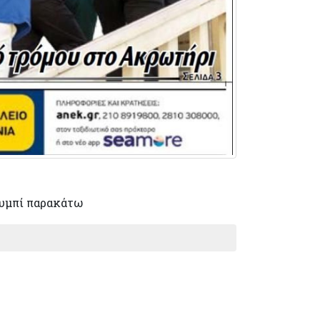
υμπί παρακάτω