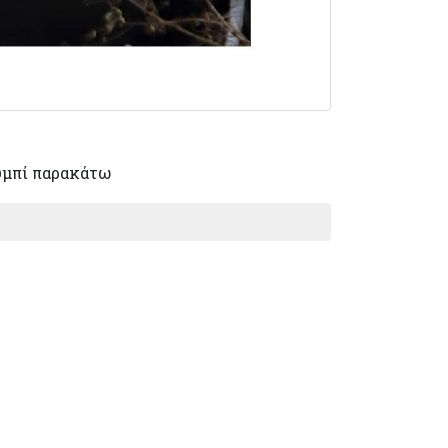
υμπί παρακάτω